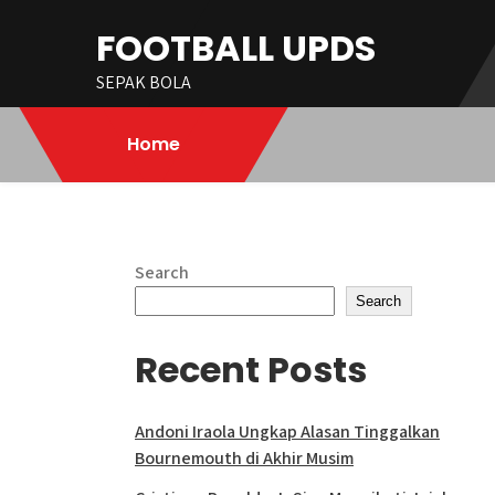
Skip
FOOTBALL UPDS
to
content
SEPAK BOLA
Home
Search
Search
Recent Posts
Andoni Iraola Ungkap Alasan Tinggalkan
Bournemouth di Akhir Musim