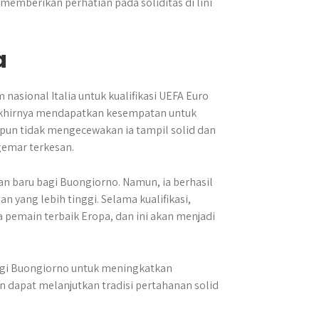
mberikan perhatian pada soliditas di lini
a
nasional Italia untuk kualifikasi UEFA Euro
 akhirnya mendapatkan kesempatan untuk
un tidak mengecewakan ia tampil solid dan
gemar terkesan.
an baru bagi Buongiorno. Namun, ia berhasil
 yang lebih tinggi. Selama kualifikasi,
emain terbaik Eropa, dan ini akan menjadi
agi Buongiorno untuk meningkatkan
an dapat melanjutkan tradisi pertahanan solid