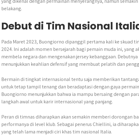
yang dikenal dengan permainan menyerangnya, namun semakin me
belakang.
Debut di Tim Nasional Itali
Pada Maret 2023, Buongiorno dipanggil pertama kali ke skuad tim 
2024. Ini adalah momen bersejarah bagi pemain muda ini, yang
membela negara dan mengenakan jersey kebanggaan. Debutnya p
menunjukkan keahlian defensif yang membuat pelatih dan peng
Bermain di tingkat internasional tentu saja memberikan tantang
untuk tetap tampil tenang dan beradaptasi dengan gaya permainan
Buongiorno menunjukkan bahwa ia mampu bersaing dengan para p
langkah awal untuk karir internasional yang panjang.
Peran di timnas diharapkan akan semakin memberi dorongan b
performanya di level klub. Sebagai penerus Chiellini, ia diharapk
yang telah lama menjadi ciri khas tim nasional Italia.