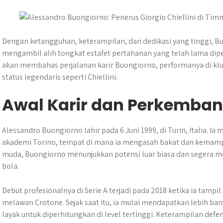
s
b
e
g
e
A
o
n
r
p
o
g
a
p
k
e
m
Dengan ketangguhan, keterampilan, dan dedikasi yang tinggi, B
r
mengambil alih tongkat estafet pertahanan yang telah lama dipeg
akan membahas perjalanan karir Buongiorno, performanya di klu
status legendaris seperti Chiellini.
Awal Karir dan Perkemba
Alessandro Buongiorno lahir pada 6 Juni 1999, di Turin, Italia. I
akademi Torino, tempat di mana ia mengasah bakat dan kemamp
muda, Buongiorno menunjukkan potensi luar biasa dan segera me
bola.
Debut profesionalnya di Serie A terjadi pada 2018 ketika ia tamp
melawan Crotone. Sejak saat itu, ia mulai mendapatkan lebih b
layak untuk diperhitungkan di level tertinggi. Keterampilan d