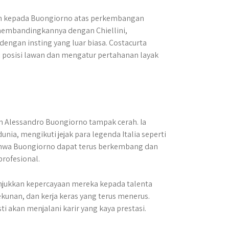
ian kepada Buongiorno atas perkembangan
 membandingkannya dengan Chiellini,
ngan insting yang luar biasa. Costacurta
sisi lawan dan mengatur pertahanan layak
 Alessandro Buongiorno tampak cerah. ​Ia
unia, mengikuti jejak para legenda Italia seperti
ahwa Buongiorno dapat terus berkembang dan
rofesional.
nunjukkan kepercayaan mereka kepada talenta
unan, dan kerja keras yang terus menerus.
ti akan menjalani karir yang kaya prestasi.