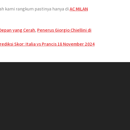
elah kami rangkum pastinya hanya di
AC MILAN
Depan yang Cerah
,
Penerus Giorgio Chiellini di
rediksi Skor: Italia vs Prancis 18 November 2024