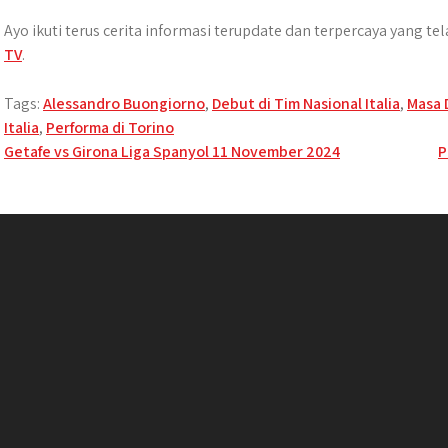
Ayo ikuti terus cerita informasi terupdate dan terpercaya yang t
TV
.
Tags:
Alessandro Buongiorno
,
Debut di Tim Nasional Italia
,
Masa 
Italia
,
Performa di Torino
Post
Getafe vs Girona Liga Spanyol 11 November 2024
P
navigation