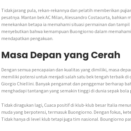
Tidak jarang pula, rekan-rekannya dan pelatih memberikan puj
pesatnya. Mantan bek AC Milan, Alessandro Costacurta, bahkan
menekankan betapa ia memahami situasi permainan dan tampil de
menyebutkan bahwa kemampuan Buongiorno dalam memahami po
mendapatkan pengakuan.
Masa Depan yang Cerah
Dengan semua pencapaian dan kualitas yang dimiliki, masa depan
memiliki potensi untuk menjadi salah satu bek tengah terbaik di d
Giorgio Chiellini.​ Banyak pengamat dan penggemar berharap b
menghadapi tantangan yang semakin tinggi di dunia sepak bola p
Tidak diragukan lagi, Cuaca positif di klub-klub besar Italia me
muda yang berpotensi, termasuk Buongiorno. Dengan fokus, ketek
Tidak hanya di level klub tetapi juga tim nasional. Boungiorno pas