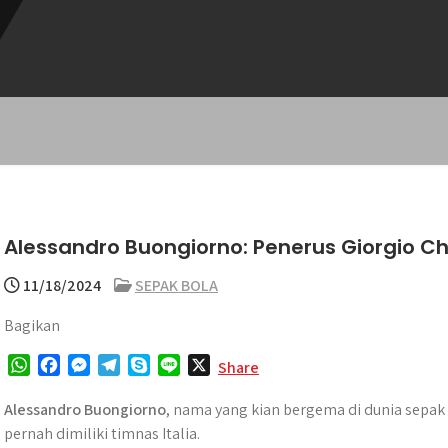
Alessandro Buongiorno: Penerus Giorgio Chie
11/18/2024
SEPAK BOLA
Bagikan
W
F
M
T
S
L
X
Share
h
a
e
e
k
i
a
c
s
l
y
n
Alessandro Buongiorno
, nama yang kian bergema di dunia sepak b
t
e
s
e
p
e
pernah dimiliki timnas Italia.