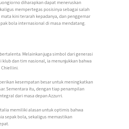
o Buongiorno diharapkan dapat meneruskan
 sekaligus mempertegas posisinya sebagai salah
mua mata kini terarah kepadanya, dan penggemar
epak bola internasional di masa mendatang.
rtalenta. Melainkan juga simbol dari generasi
di klub dan tim nasional, ia menunjukkan bahwa
hiellini.​
berikan kesempatan besar untuk meningkatkan
ar. Sementara itu, dengan tiap penampilan
ntegral dari masa depan Azzurri.
Italia memiliki alasan untuk optimis bahwa
nia sepak bola, sekaligus memastikan
epat.