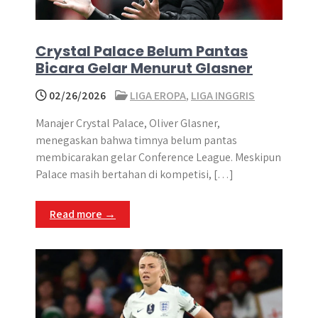
Crystal Palace Belum Pantas
Bicara Gelar Menurut Glasner
02/26/2026
LIGA EROPA
,
LIGA INGGRIS
Manajer Crystal Palace, Oliver Glasner,
menegaskan bahwa timnya belum pantas
membicarakan gelar Conference League. Meskipun
Palace masih bertahan di kompetisi, […]
Read more →