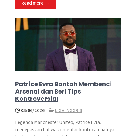
Read more →
Patrice Evra Bantah Membenci
Arsenal dan Beri Tips
Kontroversial
03/06/2026
LIGA INGGRIS
Legenda Manchester United, Patrice Evra,
menegaskan bahwa komentar kontroversialnya