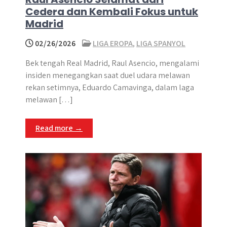
Cedera dan Kembali Fokus untuk
Madrid
02/26/2026
LIGA EROPA
,
LIGA SPANYOL
Bek tengah Real Madrid, Raul Asencio, mengalami
insiden menegangkan saat duel udara melawan
rekan setimnya, Eduardo Camavinga, dalam laga
melawan […]
Read more →