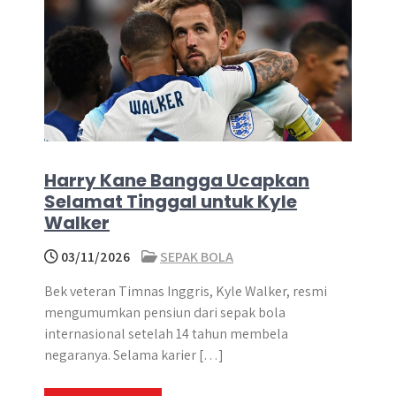
Harry Kane Bangga Ucapkan
Selamat Tinggal untuk Kyle
Walker
03/11/2026
SEPAK BOLA
Bek veteran Timnas Inggris, Kyle Walker, resmi
mengumumkan pensiun dari sepak bola
internasional setelah 14 tahun membela
negaranya. Selama karier […]