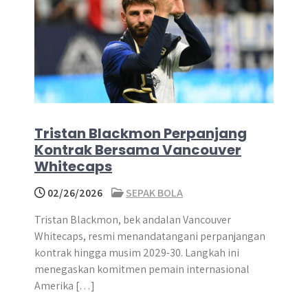
Tristan Blackmon Perpanjang
Kontrak Bersama Vancouver
Whitecaps
02/26/2026
SEPAK BOLA
Tristan Blackmon, bek andalan Vancouver
Whitecaps, resmi menandatangani perpanjangan
kontrak hingga musim 2029-30. Langkah ini
menegaskan komitmen pemain internasional
Amerika […]