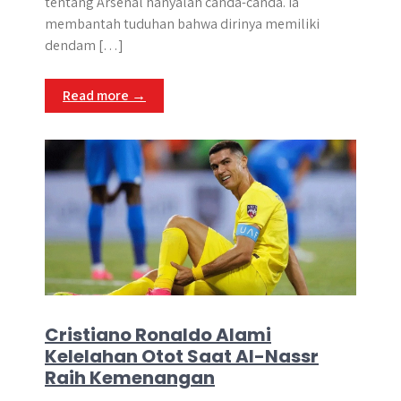
tentang Arsenal hanyalah canda-canda. Ia
membantah tuduhan bahwa dirinya memiliki
dendam […]
Read more →
Cristiano Ronaldo Alami
Kelelahan Otot Saat Al-Nassr
Raih Kemenangan