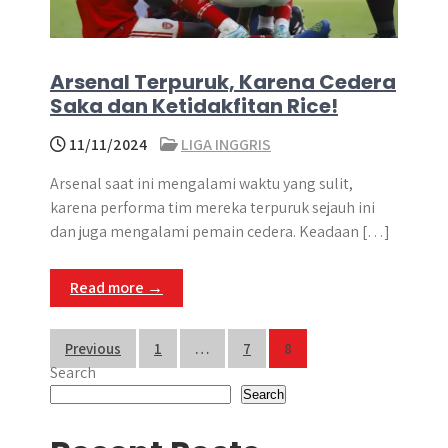
Arsenal Terpuruk, Karena Cedera
Saka dan Ketidakfitan Rice!
11/11/2024
LIGA INGGRIS
Arsenal saat ini mengalami waktu yang sulit,
karena performa tim mereka terpuruk sejauh ini
dan juga mengalami pemain cedera. Keadaan […]
Read more →
Posts
Previous
1
…
7
8
Search
pagination
Search