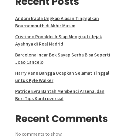
Recent Posts
Andoni Iraola Ungkap Alasan Tinggalkan
Bournemouth di Akhir Musim
Cristiano Ronaldo Jr Siap Mengikuti Jejak
Ayahnya di Real Madrid
Barcelona Incar Bek Sayap Serba Bisa Seperti
Joao Cancelo
Harry Kane Bangga Ucapkan Selamat Tinggal
untuk Kyle Walker
Patrice Evra Bantah Membenci Arsenal dan
Beri Tips Kontroversial
Recent Comments
No comments to show.