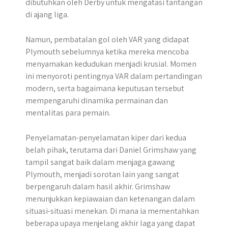
dibutuhkan oleh Derby untuk mengatasi tantangan
di ajang liga.
Namun, pembatalan gol oleh VAR yang didapat
Plymouth sebelumnya ketika mereka mencoba
menyamakan kedudukan menjadi krusial. Momen
ini menyoroti pentingnya VAR dalam pertandingan
modern, serta bagaimana keputusan tersebut
mempengaruhi dinamika permainan dan
mentalitas para pemain.
Penyelamatan-penyelamatan kiper dari kedua
belah pihak, terutama dari Daniel Grimshaw yang
tampil sangat baik dalam menjaga gawang
Plymouth, menjadi sorotan lain yang sangat
berpengaruh dalam hasil akhir. Grimshaw
menunjukkan kepiawaian dan ketenangan dalam
situasi-situasi menekan. Di mana ia mementahkan
beberapa upaya menjelang akhir laga yang dapat