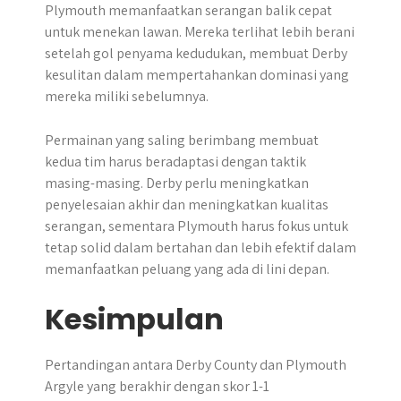
Plymouth memanfaatkan serangan balik cepat
untuk menekan lawan. Mereka terlihat lebih berani
setelah gol penyama kedudukan, membuat Derby
kesulitan dalam mempertahankan dominasi yang
mereka miliki sebelumnya.
Permainan yang saling berimbang membuat
kedua tim harus beradaptasi dengan taktik
masing-masing. Derby perlu meningkatkan
penyelesaian akhir dan meningkatkan kualitas
serangan, sementara Plymouth harus fokus untuk
tetap solid dalam bertahan dan lebih efektif dalam
memanfaatkan peluang yang ada di lini depan.
Kesimpulan
Pertandingan antara Derby County dan Plymouth
Argyle yang berakhir dengan skor 1-1