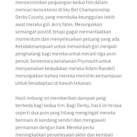
mencerminkan perjuangan kedua tim dalam
mencari konsistensi di Sky Bet Championship.
Derby County, yang membuka keunggulan lebih
awal melalui gol Jerry Yates. Menunjukkan
semangat positif, tetapi gagal memanfaatkan
momentum dan menyelesaikan peluang yang ada.
Ketidakmampuan untuk menambah gol menjadi
penghalang bagi mereka untuk meraih tiga poin
penuh. Sementara ketahanan Plymouth untuk
menyamakan kedudukan melalui Adam Randell
menunjukkan bahwa mereka memiliki kemampuan
untuk beradaptasi di bawah tekanan.
Hasil imbang ini memberikan dampak yang
berbeda bagi kedua tim. Bagi Derby, hasil ini terasa
seperti dua poin yang hilang mengingat mereka
bermain di kandang sendiri dan mengawali
permainan dengan baik. Mereka perlu
meningkatkan penyelesaian akhir dan kembali