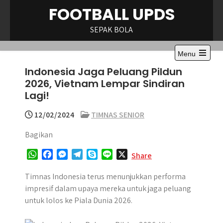
Skip
FOOTBALL UPDS
to
content
SEPAK BOLA
Menu
Open
Indonesia Jaga Peluang Pildun
the
main
2026, Vietnam Lempar Sindiran
menu
Lagi!
12/02/2024
TIMNAS SENIOR
Bagikan
W
F
M
T
S
L
X
Share
h
a
e
e
k
i
a
c
s
l
y
n
Timnas Indonesia terus menunjukkan performa
t
e
s
e
p
e
impresif dalam upaya mereka untuk jaga peluang
s
b
e
g
e
untuk lolos ke Piala Dunia 2026.
A
o
n
r
p
o
g
a