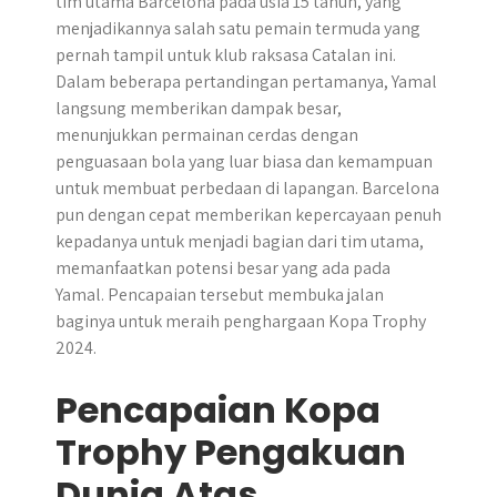
tim utama Barcelona pada usia 15 tahun, yang
menjadikannya salah satu pemain termuda yang
pernah tampil untuk klub raksasa Catalan ini.
Dalam beberapa pertandingan pertamanya, Yamal
langsung memberikan dampak besar,
menunjukkan permainan cerdas dengan
penguasaan bola yang luar biasa dan kemampuan
untuk membuat perbedaan di lapangan. Barcelona
pun dengan cepat memberikan kepercayaan penuh
kepadanya untuk menjadi bagian dari tim utama,
memanfaatkan potensi besar yang ada pada
Yamal. Pencapaian tersebut membuka jalan
baginya untuk meraih penghargaan Kopa Trophy
2024.
Pencapaian Kopa
Trophy Pengakuan
Dunia Atas