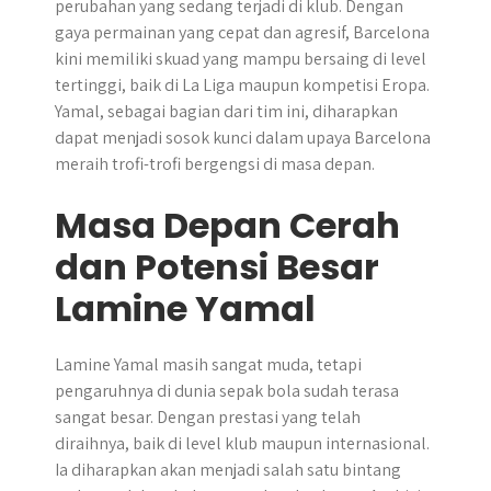
perubahan yang sedang terjadi di klub. Dengan
gaya permainan yang cepat dan agresif, Barcelona
kini memiliki skuad yang mampu bersaing di level
tertinggi, baik di La Liga maupun kompetisi Eropa.
Yamal, sebagai bagian dari tim ini, diharapkan
dapat menjadi sosok kunci dalam upaya Barcelona
meraih trofi-trofi bergengsi di masa depan.
Masa Depan Cerah
dan Potensi Besar
Lamine Yamal
Lamine Yamal masih sangat muda, tetapi
pengaruhnya di dunia sepak bola sudah terasa
sangat besar. Dengan prestasi yang telah
diraihnya, baik di level klub maupun internasional.
Ia diharapkan akan menjadi salah satu bintang