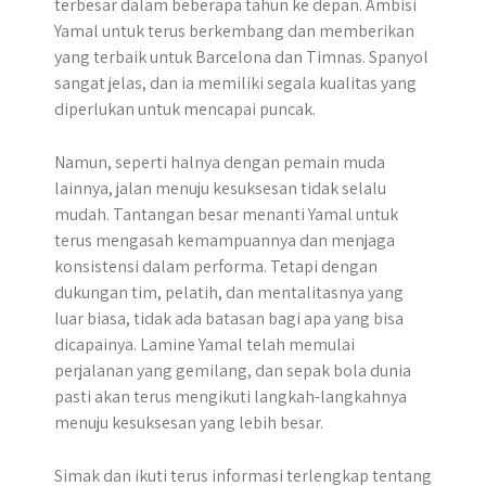
terbesar dalam beberapa tahun ke depan. Ambisi
Yamal untuk terus berkembang dan memberikan
yang terbaik untuk Barcelona dan Timnas. Spanyol
sangat jelas, dan ia memiliki segala kualitas yang
diperlukan untuk mencapai puncak.
Namun, seperti halnya dengan pemain muda
lainnya, jalan menuju kesuksesan tidak selalu
mudah. Tantangan besar menanti Yamal untuk
terus mengasah kemampuannya dan menjaga
konsistensi dalam performa. Tetapi dengan
dukungan tim, pelatih, dan mentalitasnya yang
luar biasa, tidak ada batasan bagi apa yang bisa
dicapainya. Lamine Yamal telah memulai
perjalanan yang gemilang, dan sepak bola dunia
pasti akan terus mengikuti langkah-langkahnya
menuju kesuksesan yang lebih besar.
Simak dan ikuti terus informasi terlengkap tentang