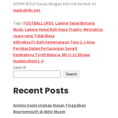
SEPAK BOLA hanya dengan klik link berikut ini
madridinfo.net
.
Tags:
FOOTBALL UPDS
,
Lamine Yamal Bintang
Muda
,
Lamine Yamal Raih Kopa Trophy
,
Mentalitas
Juara yang Tidak Biasa
Post
Adhyaksa FC Raih Kemenangan Tipis 2-1 Atas
Persikas Dalam Pertarungan Sengit
navigation
Kembalinya Tyrell Malacia, MU U-21 Dihajar
Huddersfield 1-4
Search
Search
Recent Posts
Andoni Iraola Ungkap Alasan Tinggalkan
Bournemouth di Akhir Musim