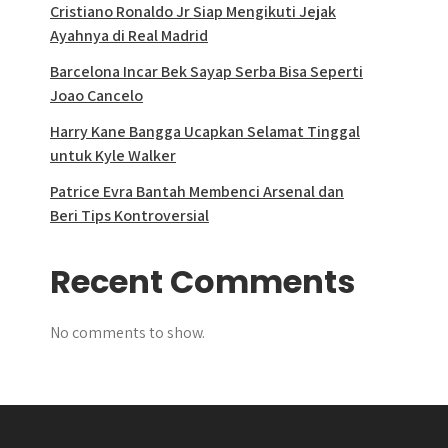
Cristiano Ronaldo Jr Siap Mengikuti Jejak
Ayahnya di Real Madrid
Barcelona Incar Bek Sayap Serba Bisa Seperti
Joao Cancelo
Harry Kane Bangga Ucapkan Selamat Tinggal
untuk Kyle Walker
Patrice Evra Bantah Membenci Arsenal dan
Beri Tips Kontroversial
Recent Comments
No comments to show.