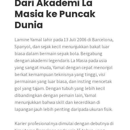
Dari Akademi La
Masia ke Puncak
Dunia
Lamine Yamal lahir pada 13 Juli 2006 di Barcelona,
Spanyol, dan sejak kecil menunjukkan bakat luar
biasa dalam bermain sepak bola. Bergabung
dengan akademi legendaris La Masia pada usia
yang sangat muda, Yamal dengan cepat menonjol
berkat kemampuan teknisnya yang tinggi, visi
permainan yang luar biasa, dan insting mencetak
gol yang tajam. Dengan tubuh yang lebih kecil
dibandingkan dengan pemain lain, Yamal
menunjukkan bahwa skill dan kecerdikan di
lapangan jauh lebih penting daripada ukuran fisik.
Karier profesionalnya dimulai dengan debutnya di