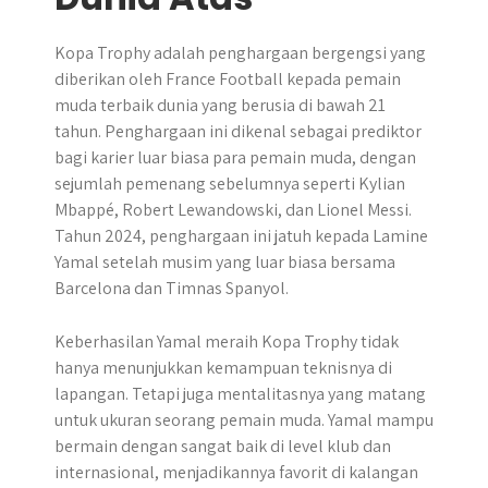
Kopa Trophy adalah penghargaan bergengsi yang
diberikan oleh France Football kepada pemain
muda terbaik dunia yang berusia di bawah 21
tahun. Penghargaan ini dikenal sebagai prediktor
bagi karier luar biasa para pemain muda, dengan
sejumlah pemenang sebelumnya seperti Kylian
Mbappé, Robert Lewandowski, dan Lionel Messi.
Tahun 2024, penghargaan ini jatuh kepada Lamine
Yamal setelah musim yang luar biasa bersama
Barcelona dan Timnas Spanyol.
Keberhasilan Yamal meraih Kopa Trophy tidak
hanya menunjukkan kemampuan teknisnya di
lapangan. Tetapi juga mentalitasnya yang matang
untuk ukuran seorang pemain muda. Yamal mampu
bermain dengan sangat baik di level klub dan
internasional, menjadikannya favorit di kalangan