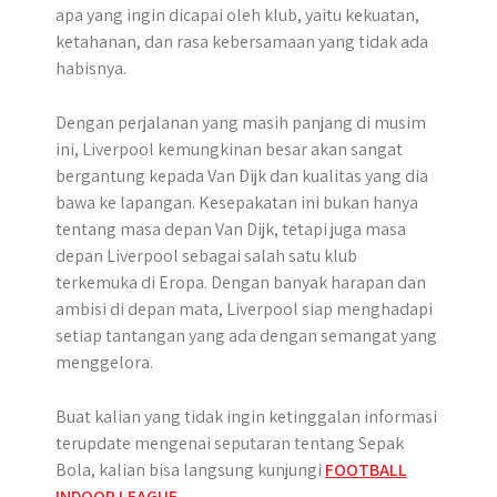
apa yang ingin dicapai oleh klub, yaitu kekuatan,
ketahanan, dan rasa kebersamaan yang tidak ada
habisnya.
Dengan perjalanan yang masih panjang di musim
ini, Liverpool kemungkinan besar akan sangat
bergantung kepada Van Dijk dan kualitas yang dia
bawa ke lapangan. ​Kesepakatan ini bukan hanya
tentang masa depan Van Dijk, tetapi juga masa
depan Liverpool sebagai salah satu klub
terkemuka di Eropa.​ Dengan banyak harapan dan
ambisi di depan mata, Liverpool siap menghadapi
setiap tantangan yang ada dengan semangat yang
menggelora.
Buat kalian yang tidak ingin ketinggalan informasi
terupdate mengenai seputaran tentang Sepak
Bola, kalian bisa langsung kunjungi
FOOTBALL
INDOOR LEAGUE
.