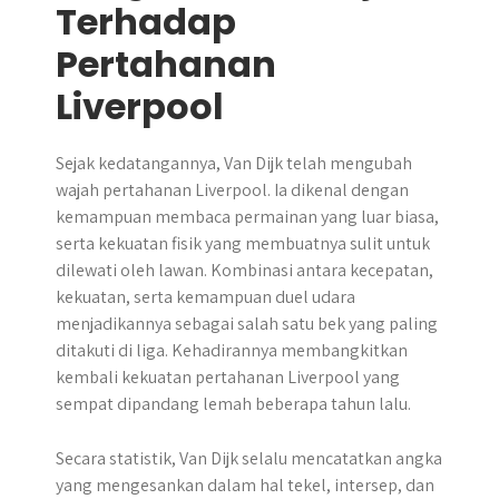
Terhadap
Pertahanan
Liverpool
Sejak kedatangannya, Van Dijk telah mengubah
wajah pertahanan Liverpool. Ia dikenal dengan
kemampuan membaca permainan yang luar biasa,
serta kekuatan fisik yang membuatnya sulit untuk
dilewati oleh lawan. Kombinasi antara kecepatan,
kekuatan, serta kemampuan duel udara
menjadikannya sebagai salah satu bek yang paling
ditakuti di liga. Kehadirannya membangkitkan
kembali kekuatan pertahanan Liverpool yang
sempat dipandang lemah beberapa tahun lalu.
Secara statistik, Van Dijk selalu mencatatkan angka
yang mengesankan dalam hal tekel, intersep, dan