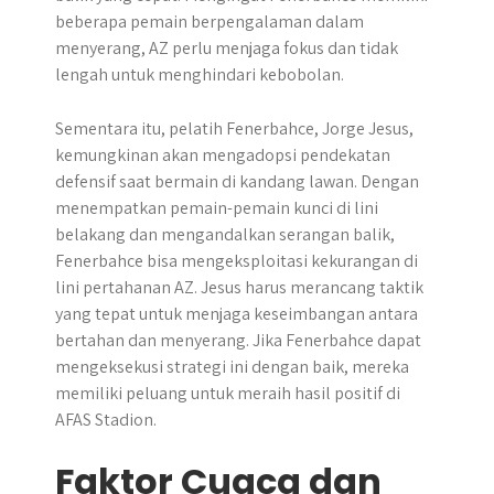
beberapa pemain berpengalaman dalam
menyerang, AZ perlu menjaga fokus dan tidak
lengah untuk menghindari kebobolan.
S
ementara itu, pelatih Fenerbahce, Jorge Jesus,
kemungkinan akan mengadopsi pendekatan
defensif saat bermain di kandang lawan. Dengan
menempatkan pemain-pemain kunci di lini
belakang dan mengandalkan serangan balik,
Fenerbahce bisa mengeksploitasi kekurangan di
lini pertahanan AZ. Jesus harus merancang taktik
yang tepat untuk menjaga keseimbangan antara
bertahan dan menyerang. Jika Fenerbahce dapat
mengeksekusi strategi ini dengan baik, mereka
memiliki peluang untuk meraih hasil positif di
AFAS Stadion.
Faktor Cuaca dan