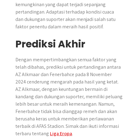
kemungkinan yang dapat terjadi sepanjang
pertandingan. Adaptasi terhadap kondisi cuaca
dan dukungan suporter akan menjadi salah satu
faktor penentu dalam meraih hasil positif.
Prediksi Akhir
Dengan mempertimbangkan semua faktor yang
telah dibahas, prediksi untuk pertandingan antara
AZ Alkmaar dan Fenerbahce pada 8 November
2024 cenderung mengarah pada hasil yang ketat.
AZ Alkmaar, dengan keuntungan bermain di
kandang dan dukungan suporter, memiliki peluang
lebih besar untuk meraih kemenangan. Namun,
Fenerbahce tidak bisa dianggap remeh dan akan
berusaha keras untuk memberikan perlawanan
terbaik di AFAS Stadion. Simak dan ikuti informasi
terbaru tentang
Liga Eropa
.