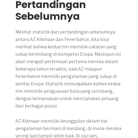
Pertandingan
Sebelumnya
Melihat statistik dari pertandingan sebelumnya
antara AZ Alkmaar dan Fenerbahce, kita bisa
melihat bahwa kedua tim memiliki catatan yang
cukup berimbang di kompetisi Eropa. Meskipun ini
akan menjadi pertemuan pertama mereka dalam
beberapa tahun terakhir, baik AZ maupun
Fenerbahce memiliki pengalaman yang cukup di
pentas Eropa. Statistik menunjukkan bahwa kedua
tim memiliki penguasaan bola yang seimbang,
dengan kemampuan untuk menciptakan peluang
dari berbagai posisi.
AZ Alkmaar memiliki keunggulan dalam hal
pengalaman bermain di kandang, di mana mereka
sering kali tampil lebih baik. Di sisi lain,