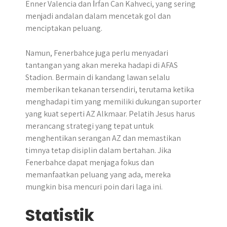
Enner Valencia dan İrfan Can Kahveci, yang sering
menjadi andalan dalam mencetak gol dan
menciptakan peluang.
Namun, Fenerbahce juga perlu menyadari
tantangan yang akan mereka hadapi di AFAS
Stadion. Bermain di kandang lawan selalu
memberikan tekanan tersendiri, terutama ketika
menghadapi tim yang memiliki dukungan suporter
yang kuat seperti AZ Alkmaar. Pelatih Jesus harus
merancang strategi yang tepat untuk
menghentikan serangan AZ dan memastikan
timnya tetap disiplin dalam bertahan. Jika
Fenerbahce dapat menjaga fokus dan
memanfaatkan peluang yang ada, mereka
mungkin bisa mencuri poin dari laga ini.
Statistik