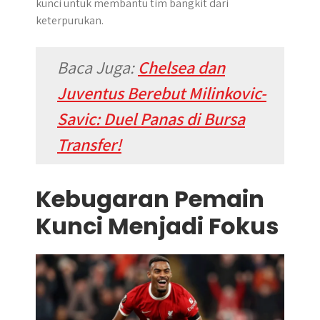
kunci untuk membantu tim bangkit dari
keterpurukan.
Baca Juga:
Chelsea dan
Juventus Berebut Milinkovic-
Savic: Duel Panas di Bursa
Transfer!
Kebugaran Pemain
Kunci Menjadi Fokus