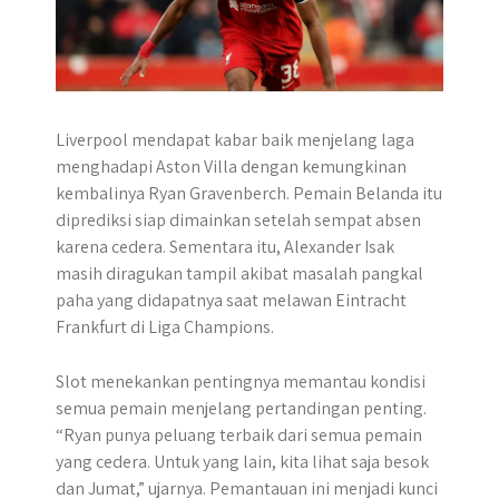
Liverpool mendapat kabar baik menjelang laga
menghadapi Aston Villa dengan kemungkinan
kembalinya Ryan Gravenberch. Pemain Belanda itu
diprediksi siap dimainkan setelah sempat absen
karena cedera. Sementara itu, Alexander Isak
masih diragukan tampil akibat masalah pangkal
paha yang didapatnya saat melawan Eintracht
Frankfurt di Liga Champions.
Slot menekankan pentingnya memantau kondisi
semua pemain menjelang pertandingan penting.
“Ryan punya peluang terbaik dari semua pemain
yang cedera. Untuk yang lain, kita lihat saja besok
dan Jumat,” ujarnya. Pemantauan ini menjadi kunci