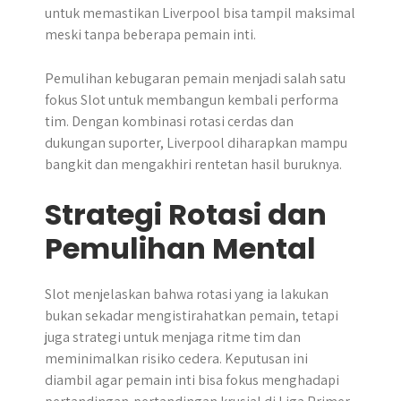
untuk memastikan Liverpool bisa tampil maksimal
meski tanpa beberapa pemain inti.
Pemulihan kebugaran pemain menjadi salah satu
fokus Slot untuk membangun kembali performa
tim. Dengan kombinasi rotasi cerdas dan
dukungan suporter, Liverpool diharapkan mampu
bangkit dan mengakhiri rentetan hasil buruknya.
Strategi Rotasi dan
Pemulihan Mental
Slot menjelaskan bahwa rotasi yang ia lakukan
bukan sekadar mengistirahatkan pemain, tetapi
juga strategi untuk menjaga ritme tim dan
meminimalkan risiko cedera. Keputusan ini
diambil agar pemain inti bisa fokus menghadapi