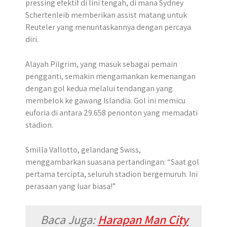
pressing efektif di lini tengah, di mana Sydney
Schertenleib memberikan assist matang untuk
Reuteler yang menuntaskannya dengan percaya
diri.
Alayah Pilgrim, yang masuk sebagai pemain
pengganti, semakin mengamankan kemenangan
dengan gol kedua melalui tendangan yang
membelok ke gawang Islandia. Gol ini memicu
euforia di antara 29.658 penonton yang memadati
stadion.
Smilla Vallotto, gelandang Swiss,
menggambarkan suasana pertandingan: “Saat gol
pertama tercipta, seluruh stadion bergemuruh. Ini
perasaan yang luar biasa!”
Baca Juga:
Harapan Man City