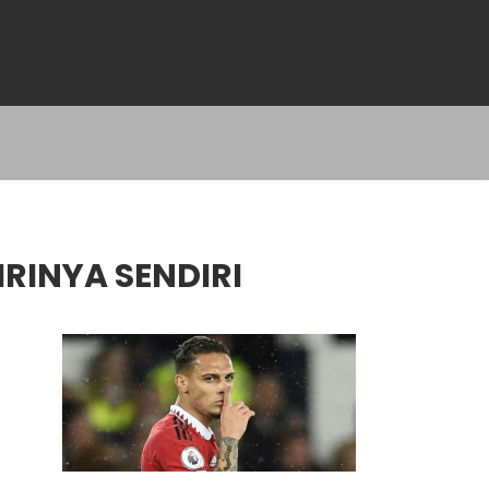
RINYA SENDIRI