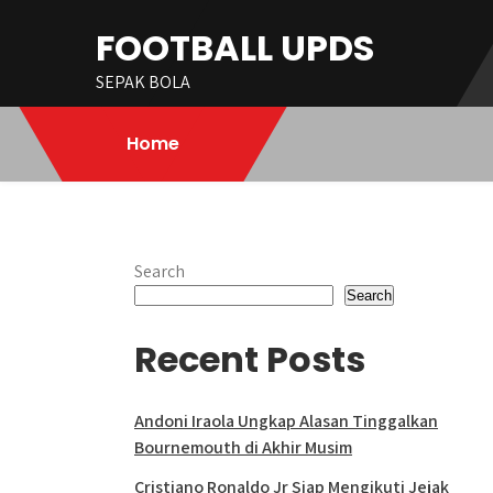
Skip
FOOTBALL UPDS
to
content
SEPAK BOLA
Home
Search
Search
Recent Posts
Andoni Iraola Ungkap Alasan Tinggalkan
Bournemouth di Akhir Musim
Cristiano Ronaldo Jr Siap Mengikuti Jejak