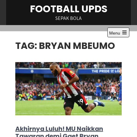
Skip
FOOTBALL UPDS
to
content
SEPAK BOLA
Menu
Open
TAG:
BRYAN MBEUMO
the
main
menu
Akhirnya Luluh! MU Naikkan
Tawaran demi Gaet Bryan