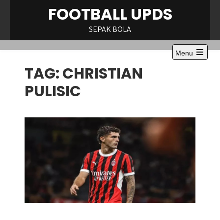
Skip
FOOTBALL UPDS
to
content
SEPAK BOLA
Menu
Open
TAG:
CHRISTIAN
the
main
menu
PULISIC