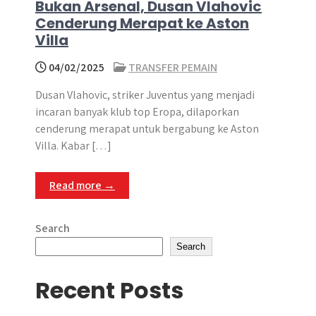
Bukan Arsenal, Dusan Vlahovic
Cenderung Merapat ke Aston
Villa
04/02/2025
TRANSFER PEMAIN
Dusan Vlahovic, striker Juventus yang menjadi
incaran banyak klub top Eropa, dilaporkan
cenderung merapat untuk bergabung ke Aston
Villa. Kabar […]
Read more →
Search
Search
Recent Posts