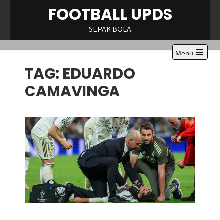
Skip
FOOTBALL UPDS
to
content
SEPAK BOLA
Menu
Open
TAG:
EDUARDO
the
main
menu
CAMAVINGA