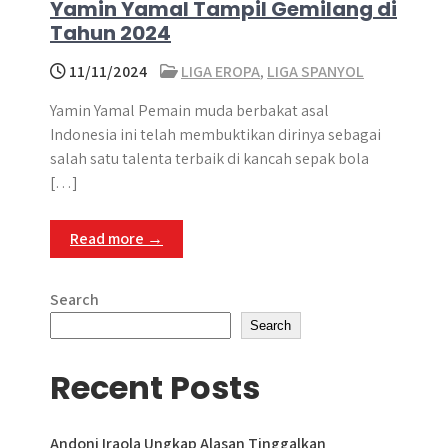
Yamin Yamal Tampil Gemilang di
Tahun 2024
11/11/2024
LIGA EROPA
,
LIGA SPANYOL
Yamin Yamal Pemain muda berbakat asal
Indonesia ini telah membuktikan dirinya sebagai
salah satu talenta terbaik di kancah sepak bola
[…]
Read more →
Search
Search
Recent Posts
Andoni Iraola Ungkap Alasan Tinggalkan