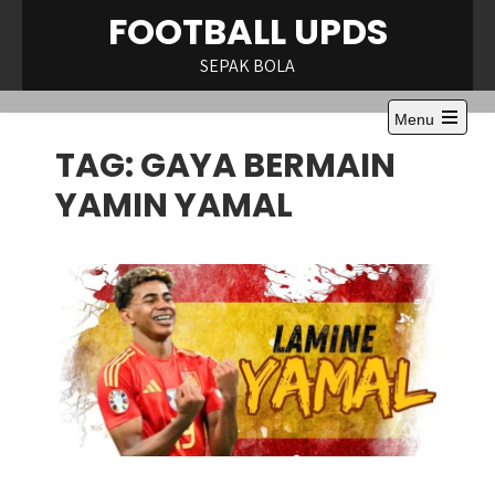
Skip
FOOTBALL UPDS
to
content
SEPAK BOLA
Menu
Open
TAG:
GAYA BERMAIN
the
main
menu
YAMIN YAMAL