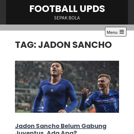
Skip
FOOTBALL UPDS
to
content
SEPAK BOLA
Menu
Open
TAG:
JADON SANCHO
the
main
menu
Jadon Sancho Belum Gabung
Juventus, Ada Apa?