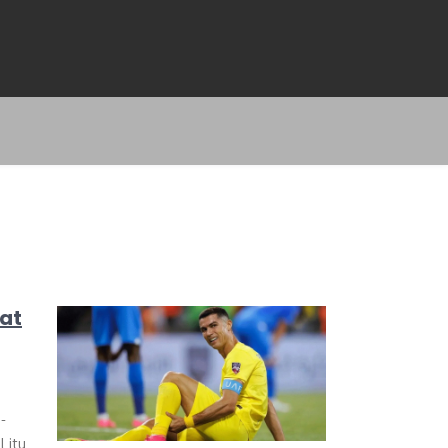
aat
-
 itu