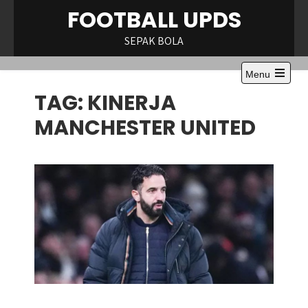
Skip
FOOTBALL UPDS
to
content
SEPAK BOLA
Menu
Open
TAG:
KINERJA
the
main
menu
MANCHESTER UNITED