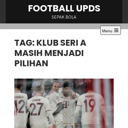
Skip
FOOTBALL UPDS
to
content
SEPAK BOLA
Menu
Open
TAG:
KLUB SERI A
the
main
menu
MASIH MENJADI
PILIHAN