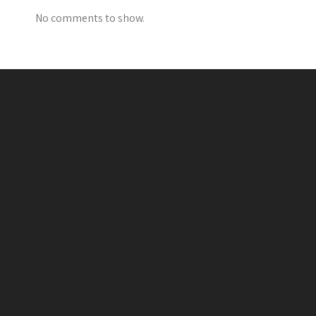
No comments to show.