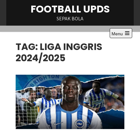
Skip
FOOTBALL UPDS
to
content
SEPAK BOLA
Menu
Open
TAG:
LIGA INGGRIS
the
main
menu
2024/2025