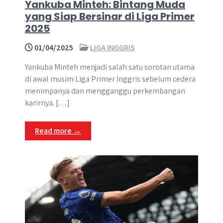
Yankuba Minteh: Bintang Muda
yang Siap Bersinar di Liga Primer
2025
01/04/2025
LIGA INGGRIS
Yankuba Minteh menjadi salah satu sorotan utama
di awal musim Liga Primer Inggris sebelum cedera
menimpanya dan mengganggu perkembangan
karirnya. […]
Read more →