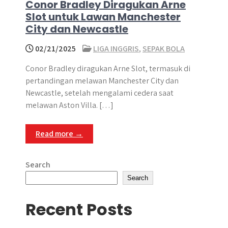
Conor Bradley Diragukan Arne
Slot untuk Lawan Manchester
City dan Newcastle
02/21/2025
LIGA INGGRIS
,
SEPAK BOLA
Conor Bradley diragukan Arne Slot, termasuk di
pertandingan melawan Manchester City dan
Newcastle, setelah mengalami cedera saat
melawan Aston Villa. […]
Read more →
Search
Search
Recent Posts