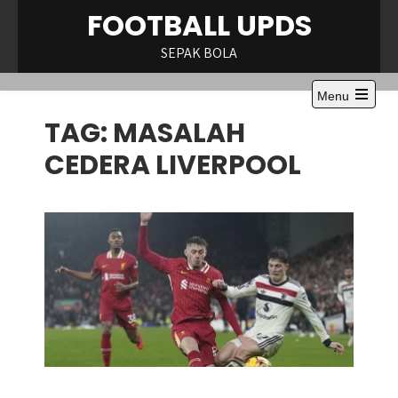
Skip
FOOTBALL UPDS
to
content
SEPAK BOLA
Menu
Open
TAG:
MASALAH
the
main
menu
CEDERA LIVERPOOL