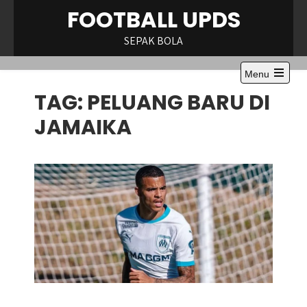
Skip
FOOTBALL UPDS
to
content
SEPAK BOLA
Menu
Open
TAG:
PELUANG BARU DI
the
main
menu
JAMAIKA