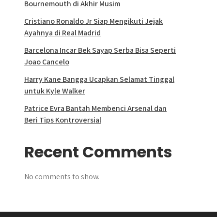
Bournemouth di Akhir Musim
Cristiano Ronaldo Jr Siap Mengikuti Jejak
Ayahnya di Real Madrid
Barcelona Incar Bek Sayap Serba Bisa Seperti
Joao Cancelo
Harry Kane Bangga Ucapkan Selamat Tinggal
untuk Kyle Walker
Patrice Evra Bantah Membenci Arsenal dan
Beri Tips Kontroversial
Recent Comments
No comments to show.