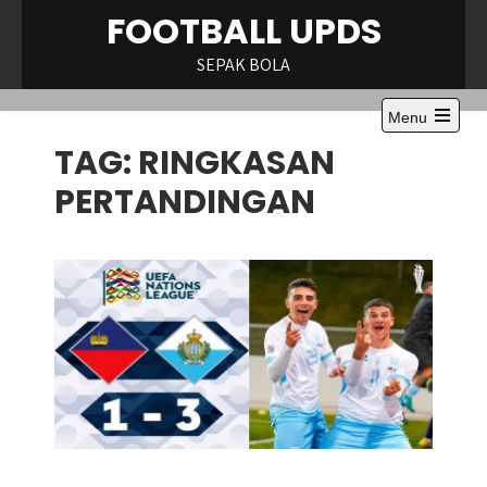
Skip
FOOTBALL UPDS
to
content
SEPAK BOLA
Menu
Open
TAG:
RINGKASAN
the
main
menu
PERTANDINGAN