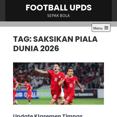
Skip
FOOTBALL UPDS
to
content
SEPAK BOLA
Menu
Open
TAG:
SAKSIKAN PIALA
the
main
menu
DUNIA 2026
Update Klasemen Timnas