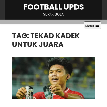
Skip
FOOTBALL UPDS
to
content
SEPAK BOLA
Menu
Open
TAG:
TEKAD KADEK
the
main
menu
UNTUK JUARA