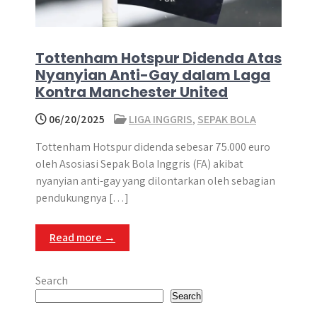
Tottenham Hotspur Didenda Atas
Nyanyian Anti-Gay dalam Laga
Kontra Manchester United
06/20/2025
LIGA INGGRIS
,
SEPAK BOLA
Tottenham Hotspur didenda sebesar 75.000 euro
oleh Asosiasi Sepak Bola Inggris (FA) akibat
nyanyian anti-gay yang dilontarkan oleh sebagian
pendukungnya […]
Read more →
Search
Search