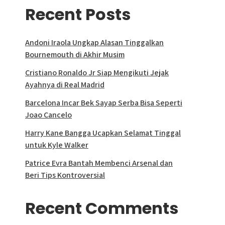
Recent Posts
Andoni Iraola Ungkap Alasan Tinggalkan
Bournemouth di Akhir Musim
Cristiano Ronaldo Jr Siap Mengikuti Jejak
Ayahnya di Real Madrid
Barcelona Incar Bek Sayap Serba Bisa Seperti
Joao Cancelo
Harry Kane Bangga Ucapkan Selamat Tinggal
untuk Kyle Walker
Patrice Evra Bantah Membenci Arsenal dan
Beri Tips Kontroversial
Recent Comments