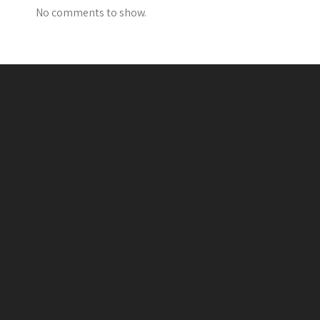
No comments to show.