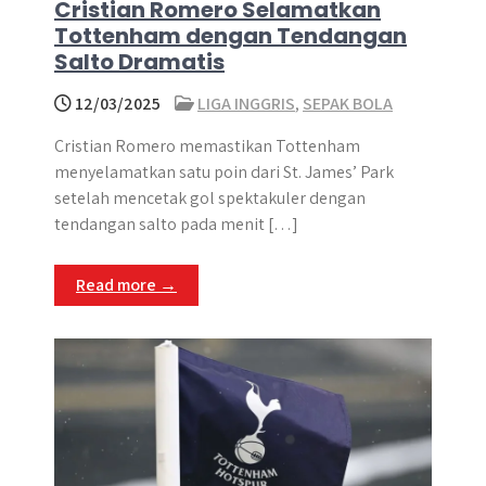
Cristian Romero Selamatkan
Tottenham dengan Tendangan
Salto Dramatis
12/03/2025
LIGA INGGRIS
,
SEPAK BOLA
Cristian Romero memastikan Tottenham
menyelamatkan satu poin dari St. James’ Park
setelah mencetak gol spektakuler dengan
tendangan salto pada menit […]
Read more →