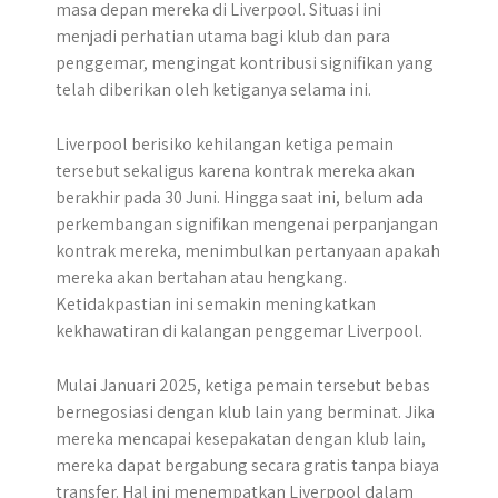
masa depan mereka di Liverpool. Situasi ini
menjadi perhatian utama bagi klub dan para
penggemar, mengingat kontribusi signifikan yang
telah diberikan oleh ketiganya selama ini.
Liverpool berisiko kehilangan ketiga pemain
tersebut sekaligus karena kontrak mereka akan
berakhir pada 30 Juni. Hingga saat ini, belum ada
perkembangan signifikan mengenai perpanjangan
kontrak mereka, menimbulkan pertanyaan apakah
mereka akan bertahan atau hengkang.
Ketidakpastian ini semakin meningkatkan
kekhawatiran di kalangan penggemar Liverpool.
Mulai Januari 2025, ketiga pemain tersebut bebas
bernegosiasi dengan klub lain yang berminat. Jika
mereka mencapai kesepakatan dengan klub lain,
mereka dapat bergabung secara gratis tanpa biaya
transfer. Hal ini menempatkan Liverpool dalam