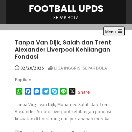
Skip
FOOTBALL UPDS
to
content
SEPAK BOLA
Menu
Open
Tanpa Van Dijk, Salah dan Trent
the
main
Alexander Liverpool Kehilangan
menu
Fondasi
02/20/2025
LIGA INGGRIS
,
SEPAK BOLA
Bagikan
W
F
M
T
S
L
X
Share
h
a
e
e
k
i
a
c
s
l
y
n
Tanpa Virgil van Dijk, Mohamed Salah dan Trent
t
e
s
e
p
e
Alexander-Arnold Liverpool kehilangan pondasi
s
b
e
g
e
kekuatan di lini serang dan pertahanan mereka.
A
o
n
r
p
o
g
a