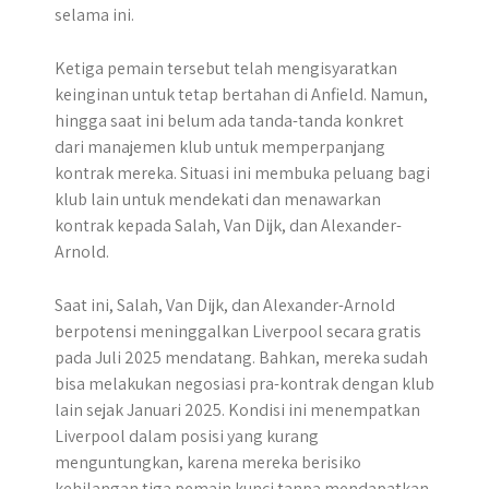
selama ini.
Ketiga pemain tersebut telah mengisyaratkan
keinginan untuk tetap bertahan di Anfield. Namun,
hingga saat ini belum ada tanda-tanda konkret
dari manajemen klub untuk memperpanjang
kontrak mereka. Situasi ini membuka peluang bagi
klub lain untuk mendekati dan menawarkan
kontrak kepada Salah, Van Dijk, dan Alexander-
Arnold.
Saat ini, Salah, Van Dijk, dan Alexander-Arnold
berpotensi meninggalkan Liverpool secara gratis
pada Juli 2025 mendatang. Bahkan, mereka sudah
bisa melakukan negosiasi pra-kontrak dengan klub
lain sejak Januari 2025. Kondisi ini menempatkan
Liverpool dalam posisi yang kurang
menguntungkan, karena mereka berisiko
kehilangan tiga pemain kunci tanpa mendapatkan