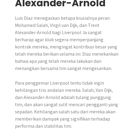
Alexander-Arnold
Luis Diaz menegaskan betapa krusialnya peran
Mohamed Salah, Virgil van Dijk, dan Trent
Alexander-Arnold bagi Liverpool. Ia sangat
berharap agar klub segera memperpanjang
kontrak mereka, mengingat kontribusi besar yang
telah mereka berikan selama ini. Diaz menekankan
bahwa apa yang telah mereka lakukan dan
menangkan bersama tim sangat mengesankan.
Para penggemar Liverpool tentu tidak ingin
kehilangan trio andalan mereka. Salah, Van Dijk,
dan Alexander-Arnold adalah tulang punggung
tim, dan akan sangat sulit mencari pengganti yang
sepadan. Kehilangan salah satu dari mereka akan
memberikan dampak yang signifikan terhadap
performa dan stabilitas tim.