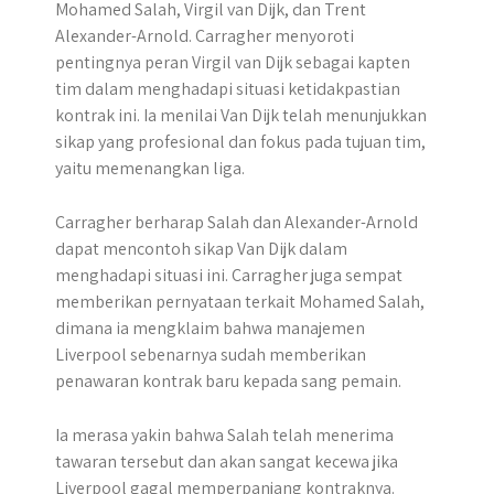
Mohamed Salah, Virgil van Dijk, dan Trent
Alexander-Arnold. Carragher menyoroti
pentingnya peran Virgil van Dijk sebagai kapten
tim dalam menghadapi situasi ketidakpastian
kontrak ini. Ia menilai Van Dijk telah menunjukkan
sikap yang profesional dan fokus pada tujuan tim,
yaitu memenangkan liga.
Carragher berharap Salah dan Alexander-Arnold
dapat mencontoh sikap Van Dijk dalam
menghadapi situasi ini. Carragher juga sempat
memberikan pernyataan terkait Mohamed Salah,
dimana ia mengklaim bahwa manajemen
Liverpool sebenarnya sudah memberikan
penawaran kontrak baru kepada sang pemain.
Ia merasa yakin bahwa Salah telah menerima
tawaran tersebut dan akan sangat kecewa jika
Liverpool gagal memperpanjang kontraknya.