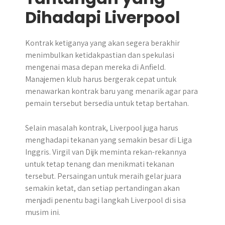
Dihadapi Liverpool
Kontrak ketiganya yang akan segera berakhir
menimbulkan ketidakpastian dan spekulasi
mengenai masa depan mereka di Anfield.
Manajemen klub harus bergerak cepat untuk
menawarkan kontrak baru yang menarik agar para
pemain tersebut bersedia untuk tetap bertahan.
Selain masalah kontrak, Liverpool juga harus
menghadapi tekanan yang semakin besar di Liga
Inggris. Virgil van Dijk meminta rekan-rekannya
untuk tetap tenang dan menikmati tekanan
tersebut. Persaingan untuk meraih gelar juara
semakin ketat, dan setiap pertandingan akan
menjadi penentu bagi langkah Liverpool di sisa
musim ini.