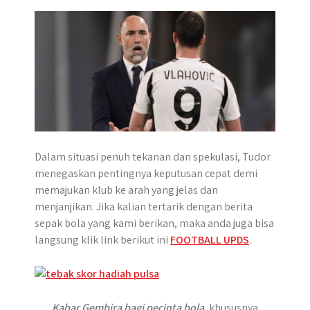
r
Dalam situasi penuh tekanan dan spekulasi, Tudor
menegaskan pentingnya keputusan cepat demi
memajukan klub ke arah yang jelas dan
menjanjikan. Jika kalian tertarik dengan berita
sepak bola yang kami berikan, maka anda juga bisa
langsung klik link berikut ini
FOOTBALL UPDS
.
Kabar Gembira bagi pecinta bola
, khususnya