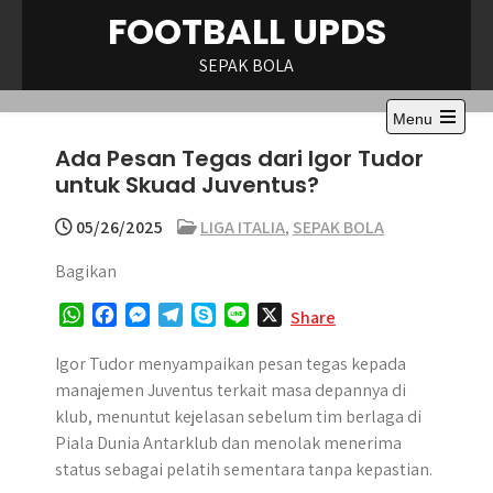
Skip
FOOTBALL UPDS
to
content
SEPAK BOLA
Menu
Open
Ada Pesan Tegas dari Igor Tudor
the
main
untuk Skuad Juventus?
menu
05/26/2025
LIGA ITALIA
,
SEPAK BOLA
Bagikan
W
F
M
T
S
L
X
Share
h
a
e
e
k
i
a
c
s
l
y
n
Igor Tudor menyampaikan pesan tegas kepada
t
e
s
e
p
e
manajemen Juventus terkait masa depannya di
s
b
e
g
e
klub, menuntut kejelasan sebelum tim berlaga di
A
o
n
r
Piala Dunia Antarklub dan menolak menerima
p
o
g
a
status sebagai pelatih sementara tanpa kepastian.
p
k
e
m