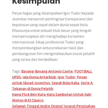
Kesimpulan
Pesan tegas yang disampaikan Igor Tudor kepada
Juventus menyoroti pentingnya transparansi dan
keputusan yang cepat dalam dunia sepak bola.
Khususnya untuk sebuah klub besar yang tengah
mempersiapkan diri menghadapi turnamen
internasional. Sikap profesional Tudor yang
menyeimbangkan antara tekanan hasil dan
pembangunan tim mengindikasikan sosok pelatih
yang serius dan berdedikasi.
Tags:
Bayang-Bayang Antonio Conte
,
FOOTBALL
UPDS
,
iala Dunia Antarklub
,
Igor Tudor
,
Pesan
untuk Skuad Juventus
,
Sepak Bola Italia
,
Serie A
,
Tekanan di Dunia Pelatih
Post
Hansi Flick Beri Kata-Kata Sambutan Untuk Xabi
Alonso di El Clasico
navigation
Selamat Tinggal Andre Onana? Isyarat Perpisahan