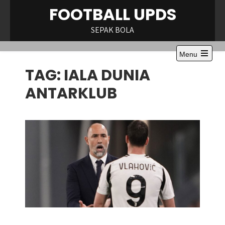
Skip
FOOTBALL UPDS
to
content
SEPAK BOLA
Menu
Open
TAG:
IALA DUNIA
the
main
menu
ANTARKLUB