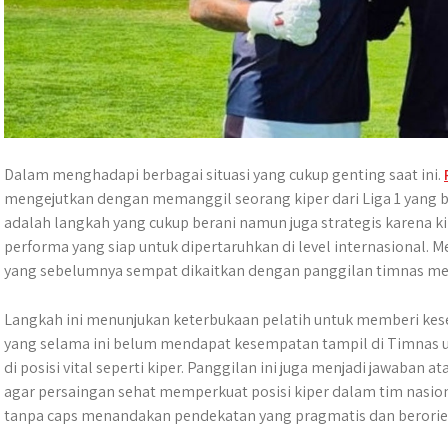
Dalam menghadapi berbagai situasi yang cukup genting saat ini.
mengejutkan dengan memanggil seorang kiper dari Liga 1 yang be
adalah langkah yang cukup berani namun juga strategis karena kip
performa yang siap untuk dipertaruhkan di level internasional. M
yang sebelumnya sempat dikaitkan dengan panggilan timnas mesk
Langkah ini menunjukan keterbukaan pelatih untuk memberi k
yang selama ini belum mendapat kesempatan tampil di Timna
di posisi vital seperti kiper. Panggilan ini juga menjadi jawaban 
agar persaingan sehat memperkuat posisi kiper dalam tim nasion
tanpa caps menandakan pendekatan yang pragmatis dan berorien