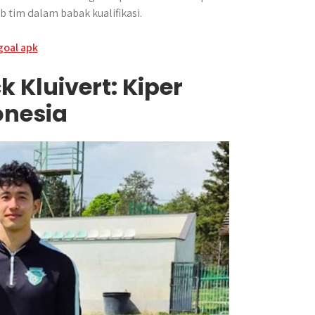
tim dalam babak kualifikasi.
 Kluivert: Kiper
onesia