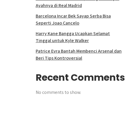
Ayahnya di Real Madrid
Barcelona Incar Bek Sayap Serba Bisa
Seperti Joao Cancelo
Harry Kane Bangga Ucapkan Selamat
Tinggal untuk Kyle Walker
Patrice Evra Bantah Membenci Arsenal dan
Beri Tips Kontroversial
Recent Comments
No comments to show.