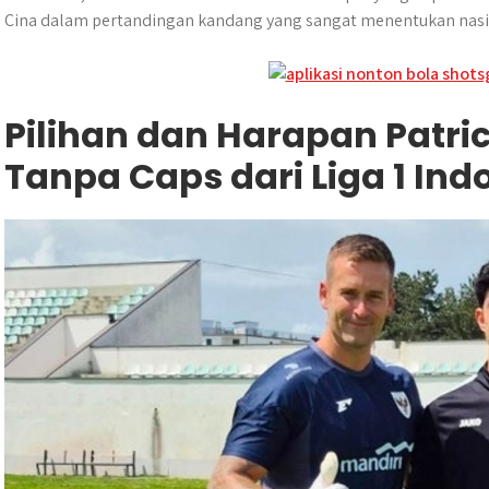
Cina dalam pertandingan kandang yang sangat menentukan nasib 
Pilihan dan Harapan Patrick
Tanpa Caps dari Liga 1 Ind