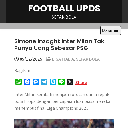
Skip
FOOTBALL UPDS
to
content
SEPAK BOLA
Menu
Open
Simone Inzaghi: Inter Milan Tak
the
main
Punya Uang Sebesar PSG
menu
05/12/2025
LIGA ITALIA
,
SEPAK BOLA
Bagikan
W
F
M
T
S
L
X
Share
h
a
e
e
k
i
a
c
s
l
y
n
Inter Milan kembali menjadi sorotan dunia sepak
t
e
s
e
p
e
bola Eropa dengan pencapaian luar biasa mereka
s
b
e
g
e
menembus final Liga Champions 2025.
A
o
n
r
p
o
g
a
p
k
e
m