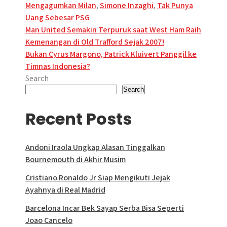
Mengagumkan Milan
,
Simone Inzaghi
,
Tak Punya
Uang Sebesar PSG
Post
Man United Semakin Terpuruk saat West Ham Raih
Kemenangan di Old Trafford Sejak 2007!
navigation
Bukan Cyrus Margono, Patrick Kluivert Panggil ke
Timnas Indonesia?
Search
Search
Recent Posts
Andoni Iraola Ungkap Alasan Tinggalkan
Bournemouth di Akhir Musim
Cristiano Ronaldo Jr Siap Mengikuti Jejak
Ayahnya di Real Madrid
Barcelona Incar Bek Sayap Serba Bisa Seperti
Joao Cancelo