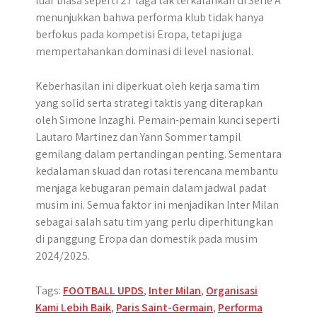
luar biasa seperti 27 laga tak terkalahkan di Serie A
menunjukkan bahwa performa klub tidak hanya
berfokus pada kompetisi Eropa, tetapi juga
mempertahankan dominasi di level nasional.
Keberhasilan ini diperkuat oleh kerja sama tim
yang solid serta strategi taktis yang diterapkan
oleh Simone Inzaghi. Pemain-pemain kunci seperti
Lautaro Martinez dan Yann Sommer tampil
gemilang dalam pertandingan penting. Sementara
kedalaman skuad dan rotasi terencana membantu
menjaga kebugaran pemain dalam jadwal padat
musim ini. Semua faktor ini menjadikan Inter Milan
sebagai salah satu tim yang perlu diperhitungkan
di panggung Eropa dan domestik pada musim
2024/2025.
Tags:
FOOTBALL UPDS
,
Inter Milan
,
Organisasi
Kami Lebih Baik
,
Paris Saint-Germain
,
Performa