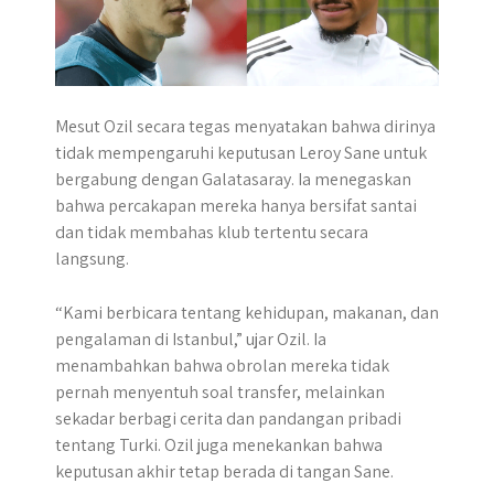
Mesut Ozil secara tegas menyatakan bahwa dirinya
tidak mempengaruhi keputusan Leroy Sane untuk
bergabung dengan Galatasaray. Ia menegaskan
bahwa percakapan mereka hanya bersifat santai
dan tidak membahas klub tertentu secara
langsung.
“Kami berbicara tentang kehidupan, makanan, dan
pengalaman di Istanbul,” ujar Ozil. Ia
menambahkan bahwa obrolan mereka tidak
pernah menyentuh soal transfer, melainkan
sekadar berbagi cerita dan pandangan pribadi
tentang Turki. Ozil juga menekankan bahwa
keputusan akhir tetap berada di tangan Sane.