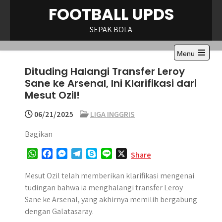
Skip
FOOTBALL UPDS
to
content
SEPAK BOLA
Menu
Open
Dituding Halangi Transfer Leroy
the
main
Sane ke Arsenal, Ini Klarifikasi dari
menu
Mesut Ozil!
06/21/2025
LIGA INGGRIS
Bagikan
W
F
M
T
S
L
X
Share
h
a
e
e
k
i
a
c
s
l
y
n
Mesut Ozil telah memberikan klarifikasi mengenai
t
e
s
e
p
e
tudingan bahwa ia menghalangi transfer Leroy
s
b
e
g
e
Sane ke Arsenal, yang akhirnya memilih bergabung
A
o
n
r
dengan Galatasaray.
p
o
g
a