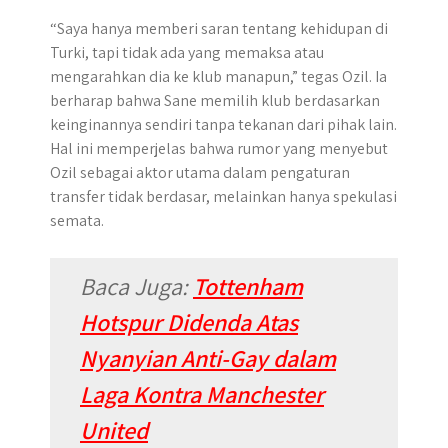
“Saya hanya memberi saran tentang kehidupan di
Turki, tapi tidak ada yang memaksa atau
mengarahkan dia ke klub manapun,” tegas Ozil. Ia
berharap bahwa Sane memilih klub berdasarkan
keinginannya sendiri tanpa tekanan dari pihak lain.
Hal ini memperjelas bahwa rumor yang menyebut
Ozil sebagai aktor utama dalam pengaturan
transfer tidak berdasar, melainkan hanya spekulasi
semata.
Baca Juga:
Tottenham
Hotspur Didenda Atas
Nyanyian Anti-Gay dalam
Laga Kontra Manchester
United