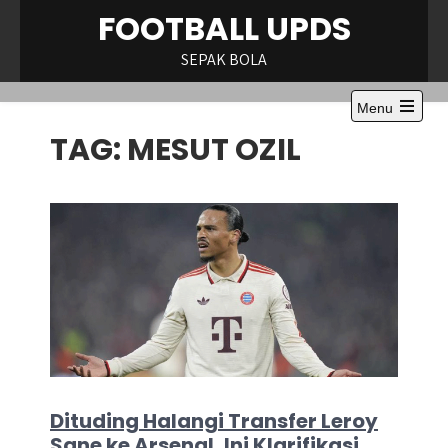
Skip
FOOTBALL UPDS
to
content
SEPAK BOLA
Menu
Open
TAG:
MESUT OZIL
the
main
menu
Dituding Halangi Transfer Leroy
Sane ke Arsenal, Ini Klarifikasi