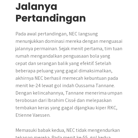
Jalanya
Pertandingan
Pada awal pertandingan, NEC langsung
menunjukkan dominasi mereka dengan menguasai
jalannya permainan. Sejak menit pertama, tim tuan
rumah mengandalkan penguasaan bola yang
cepat dan serangan balik yang efektif. Setelah
beberapa peluang yang gagal dimaksimalkan,
akhirnya NEC berhasil memecah kebuntuan pada
menit ke-24 lewat gol indah Oussama Tannane.
Dengan kelincahannya, Tannane menerima umpan
terobosan dari Ibrahim Cissé dan melepaskan
tembakan keras yang gagal dijangkau kiper RKC,
Etienne Vaessen.
Memasuki babak kedua, NEC tidak mengendurkan
tekanan mereka. Pada menit ke-55, gol kedua