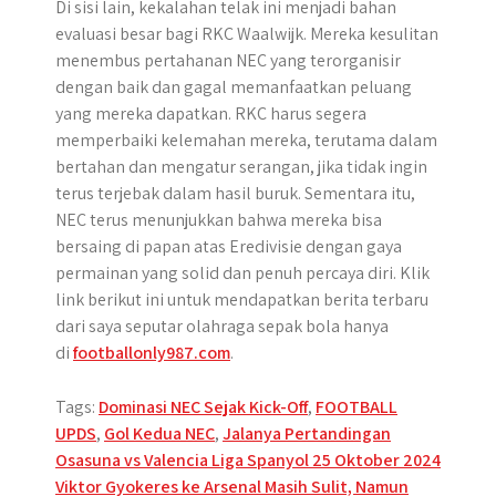
Di sisi lain, kekalahan telak ini menjadi bahan
evaluasi besar bagi RKC Waalwijk. Mereka kesulitan
menembus pertahanan NEC yang terorganisir
dengan baik dan gagal memanfaatkan peluang
yang mereka dapatkan. RKC harus segera
memperbaiki kelemahan mereka, terutama dalam
bertahan dan mengatur serangan, jika tidak ingin
terus terjebak dalam hasil buruk. Sementara itu,
NEC terus menunjukkan bahwa mereka bisa
bersaing di papan atas Eredivisie dengan gaya
permainan yang solid dan penuh percaya diri. Klik
link berikut ini untuk mendapatkan berita terbaru
dari saya seputar olahraga sepak bola hanya
di
footballonly987.com
.
Tags:
Dominasi NEC Sejak Kick-Off
,
FOOTBALL
UPDS
,
Gol Kedua NEC
,
Jalanya Pertandingan
Post
Osasuna vs Valencia Liga Spanyol 25 Oktober 2024
Viktor Gyokeres ke Arsenal Masih Sulit, Namun