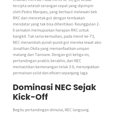
tercipta setelah serangan cepat yang dipimpin
oleh Pedro Marques, yang berhasil melewati bek
RKC dan mencetak gol dengan tembakan
mendatar yang tak bisa dihentikan. Keunggulan 2-
0 semakin memupuskan harapan RKC untuk
bangkit. Tak lama kemudian, pada menit ke-73,
NEC menambah pundi-pundi gol mereka lewat aksi
Jonathan Okita yang memanfaatkan umpan
matang dari Tannane. Dengan gol ketiga ini,
pertandingan praktis berakhir, dan NEC
memastikan kemenangan telak 3-0, menunjukkan
permainan solid dan efisien sepanjang laga.
Dominasi NEC Sejak
Kick-Off
Begitu pertandingan dimulai, NEC langsung