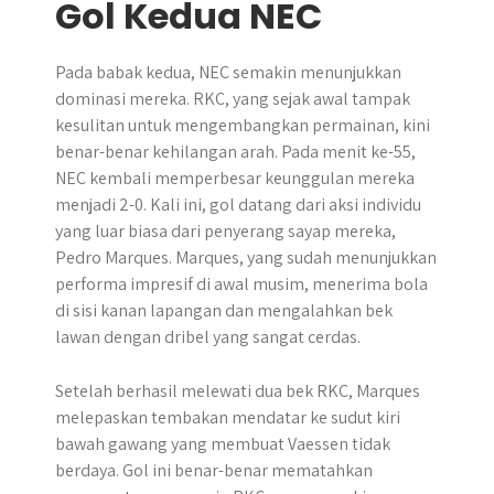
Gol Kedua NEC
Pada babak kedua, NEC semakin menunjukkan
dominasi mereka. RKC, yang sejak awal tampak
kesulitan untuk mengembangkan permainan, kini
benar-benar kehilangan arah. Pada menit ke-55,
NEC kembali memperbesar keunggulan mereka
menjadi 2-0. Kali ini, gol datang dari aksi individu
yang luar biasa dari penyerang sayap mereka,
Pedro Marques. Marques, yang sudah menunjukkan
performa impresif di awal musim, menerima bola
di sisi kanan lapangan dan mengalahkan bek
lawan dengan dribel yang sangat cerdas.
Setelah berhasil melewati dua bek RKC, Marques
melepaskan tembakan mendatar ke sudut kiri
bawah gawang yang membuat Vaessen tidak
berdaya. Gol ini benar-benar mematahkan