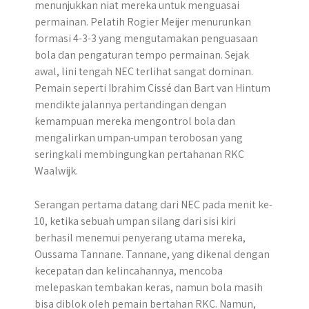
menunjukkan niat mereka untuk menguasai
permainan. Pelatih Rogier Meijer menurunkan
formasi 4-3-3 yang mengutamakan penguasaan
bola dan pengaturan tempo permainan. Sejak
awal, lini tengah NEC terlihat sangat dominan.
Pemain seperti Ibrahim Cissé dan Bart van Hintum
mendikte jalannya pertandingan dengan
kemampuan mereka mengontrol bola dan
mengalirkan umpan-umpan terobosan yang
seringkali membingungkan pertahanan RKC
Waalwijk.
Serangan pertama datang dari NEC pada menit ke-
10, ketika sebuah umpan silang dari sisi kiri
berhasil menemui penyerang utama mereka,
Oussama Tannane. Tannane, yang dikenal dengan
kecepatan dan kelincahannya, mencoba
melepaskan tembakan keras, namun bola masih
bisa diblok oleh pemain bertahan RKC. Namun,