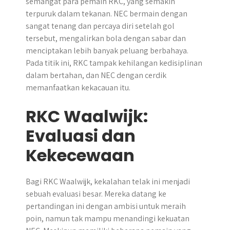
semangat para pemain RKC, yang semakin
terpuruk dalam tekanan. NEC bermain dengan
sangat tenang dan percaya diri setelah gol
tersebut, mengalirkan bola dengan sabar dan
menciptakan lebih banyak peluang berbahaya.
Pada titik ini, RKC tampak kehilangan kedisiplinan
dalam bertahan, dan NEC dengan cerdik
memanfaatkan kekacauan itu.
RKC Waalwijk:
Evaluasi dan
Kekecewaan
Bagi RKC Waalwijk, kekalahan telak ini menjadi
sebuah evaluasi besar. Mereka datang ke
pertandingan ini dengan ambisi untuk meraih
poin, namun tak mampu menandingi kekuatan