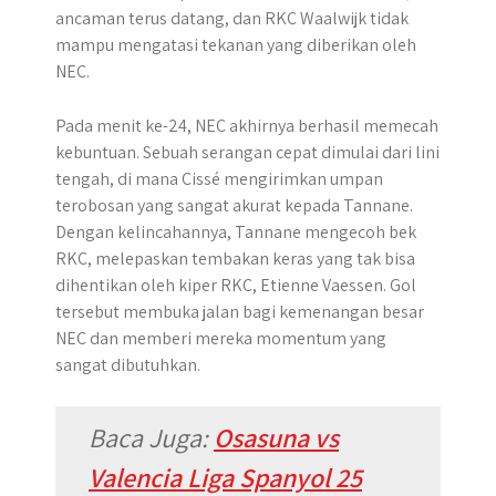
ancaman terus datang, dan RKC Waalwijk tidak
mampu mengatasi tekanan yang diberikan oleh
NEC.
Pada menit ke-24, NEC akhirnya berhasil memecah
kebuntuan. Sebuah serangan cepat dimulai dari lini
tengah, di mana Cissé mengirimkan umpan
terobosan yang sangat akurat kepada Tannane.
Dengan kelincahannya, Tannane mengecoh bek
RKC, melepaskan tembakan keras yang tak bisa
dihentikan oleh kiper RKC, Etienne Vaessen. Gol
tersebut membuka jalan bagi kemenangan besar
NEC dan memberi mereka momentum yang
sangat dibutuhkan.
Baca Juga:
Osasuna vs
Valencia Liga Spanyol 25