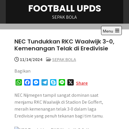
Skip
FOOTBALL UPDS
to
content
SEPAK BOLA
Menu
NEC Tundukkan RKC Waalwijk 3-0,
Kemenangan Telak di Eredivisie
11/14/2024
SEPAK BOLA
Bagikan
W
F
M
T
S
L
X
Share
h
a
e
e
k
i
a
c
s
l
y
n
NEC Nijmegen tampil sangat dominan saat
t
e
s
e
p
e
menjamu RKC Waalwijk di Stadion De Goffert,
s
b
e
g
e
meraih kemenangan telak 3-0 dalam laga
A
o
n
r
Eredivisie yang penuh tekanan bagi tim tamu.
p
o
g
a
p
k
e
m