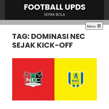
Skip
FOOTBALL UPDS
to
content
SEPAK BOLA
Menu
Open
TAG:
DOMINASI NEC
the
main
menu
SEJAK KICK-OFF