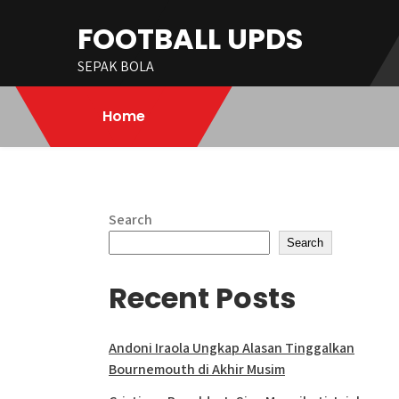
Skip
FOOTBALL UPDS
to
content
SEPAK BOLA
Home
Search
Search
Recent Posts
Andoni Iraola Ungkap Alasan Tinggalkan
Bournemouth di Akhir Musim