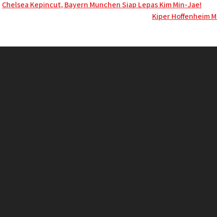
Post
Chelsea Kepincut, Bayern Munchen Siap Lepas Kim Min-Jae!
Kiper Hoffenheim M
navigation