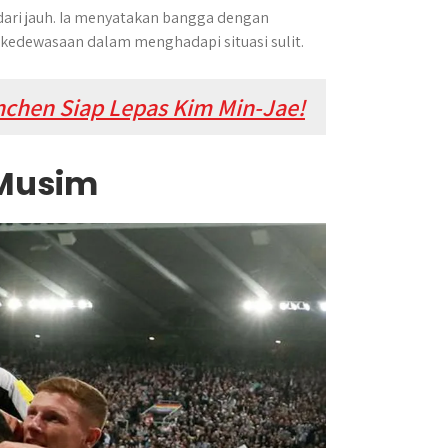
ri jauh. Ia menyatakan bangga dengan
 kedewasaan dalam menghadapi situasi sulit.
nchen Siap Lepas Kim Min-Jae!
 Musim