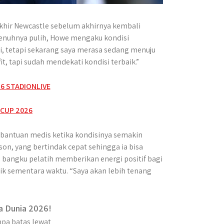
akhir Newcastle sebelum akhirnya kembali
enuhnya pulih, Howe mengaku kondisi
i, tetapi sekarang saya merasa sedang menuju
t, tapi sudah mendekati kondisi terbaik.”
bantuan medis ketika kondisinya semakin
on, yang bertindak cepat sehingga ia bisa
bangku pelatih memberikan energi positif bagi
ik sementara waktu. “Saya akan lebih tenang
a Dunia 2026!
pa batas lewat