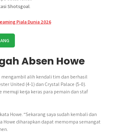
kasi Shotsgoal
.
RANG
ngah Absen Howe
l mengambil alih kendali tim dan berhasil
 United (4-1) dan Crystal Palace (5-0).
e memuji kerja keras para pemain dan staf
 kata Howe. “Sekarang saya sudah kembali dan
alinya Howe diharapkan dapat memompa semangat
men.