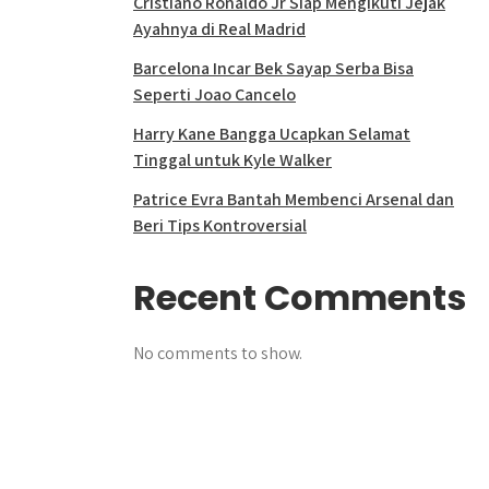
Cristiano Ronaldo Jr Siap Mengikuti Jejak
Ayahnya di Real Madrid
Barcelona Incar Bek Sayap Serba Bisa
Seperti Joao Cancelo
Harry Kane Bangga Ucapkan Selamat
Tinggal untuk Kyle Walker
Patrice Evra Bantah Membenci Arsenal dan
Beri Tips Kontroversial
Recent Comments
No comments to show.