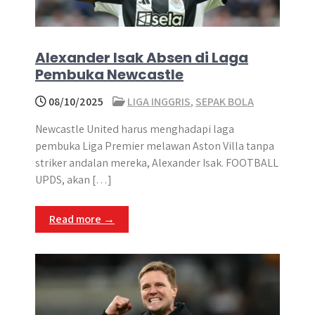
Alexander Isak Absen di Laga
Pembuka Newcastle
08/10/2025
LIGA INGGRIS
,
SEPAK BOLA
Newcastle United harus menghadapi laga
pembuka Liga Premier melawan Aston Villa tanpa
striker andalan mereka, Alexander Isak. FOOTBALL
UPDS, akan […]
Read more →