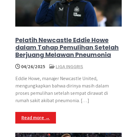
Pelatih Newcastle Eddie Howe
dalam Tahap Pemulihan Setelah
Berjuang Melawan Pneumonia
04/26/2025
LIGA INGGRIS
Eddie Howe, manajer Newcastle United,
mengungkapkan bahwa dirinya masih dalam
proses pemulihan setelah sempat dirawat di
rumah sakit akibat pneumonia. […]
Read more →