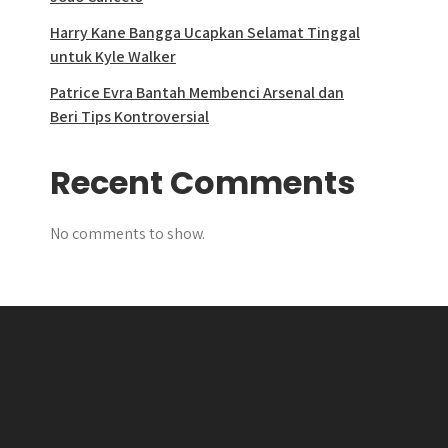
Harry Kane Bangga Ucapkan Selamat Tinggal
untuk Kyle Walker
Patrice Evra Bantah Membenci Arsenal dan
Beri Tips Kontroversial
Recent Comments
No comments to show.