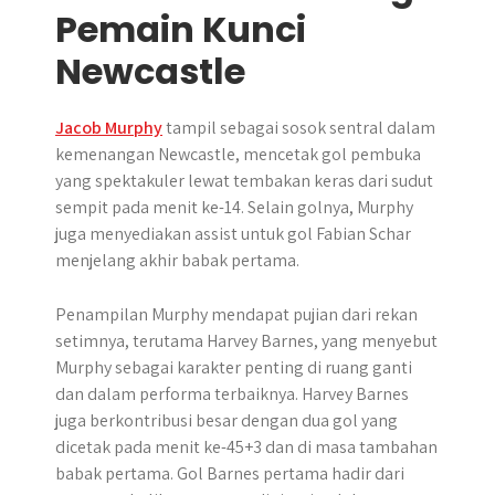
Pemain Kunci
Newcastle
Jacob Murphy
tampil sebagai sosok sentral dalam
kemenangan Newcastle, mencetak gol pembuka
yang spektakuler lewat tembakan keras dari sudut
sempit pada menit ke-14. Selain golnya, Murphy
juga menyediakan assist untuk gol Fabian Schar
menjelang akhir babak pertama.
Penampilan Murphy mendapat pujian dari rekan
setimnya, terutama Harvey Barnes, yang menyebut
Murphy sebagai karakter penting di ruang ganti
dan dalam performa terbaiknya. Harvey Barnes
juga berkontribusi besar dengan dua gol yang
dicetak pada menit ke-45+3 dan di masa tambahan
babak pertama. Gol Barnes pertama hadir dari