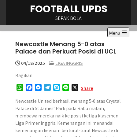
Skip
FOOTBALL UPDS
to
content
SEPAK BOLA
Menu
Open
Newcastle Menang 5-0 atas
the
main
Palace dan Perkuat Posisi di UCL
menu
04/18/2025
LIGA INGGRIS
Bagikan
W
F
M
T
S
L
X
Share
h
a
e
e
k
i
a
c
s
l
y
n
Newcastle United berhasil menang 5-0 atas Crystal
t
e
s
e
p
e
Palace di St James’ Park pada Rabu malam,
s
b
e
g
e
membawa mereka naik ke posisi ketiga klasemen
A
o
n
r
Liga Primer Inggris. Kemenangan ini menandai
p
o
g
a
kemenangan keenam berturut-turut Newcastle di
p
k
e
m