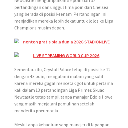
Newcastle mengumpulkan 59 poin dari 32
pertandingan dan unggul lima poin dari Chelsea
yang berada di posisi keenam. Pertandingan ini
menjadikan mereka lebih dekat untuk lolos ke Liga
Champions musim depan.
Sementara itu, Crystal Palace tetap di posisi ke-12
dengan 43 poin, mengalami malam yang sulit
karena mereka gagal mencetak gol untuk pertama
kali dalam 13 pertandingan Liga Primer. Skuad
Newcastle tetap tampil tanpa manajer Eddie Howe
yang masih menjalani pemulihan setelah
menderita pneumonia.
Meski tanpa kehadiran sang manajer di lapangan,