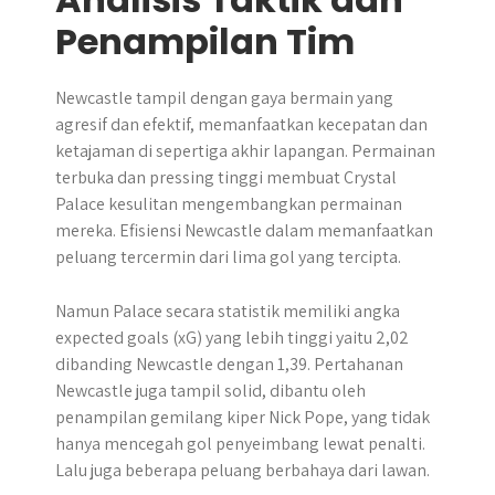
Penampilan Tim
Newcastle tampil dengan gaya bermain yang
agresif dan efektif, memanfaatkan kecepatan dan
ketajaman di sepertiga akhir lapangan. Permainan
terbuka dan pressing tinggi membuat Crystal
Palace kesulitan mengembangkan permainan
mereka. Efisiensi Newcastle dalam memanfaatkan
peluang tercermin dari lima gol yang tercipta.
Namun Palace secara statistik memiliki angka
expected goals (xG) yang lebih tinggi yaitu 2,02
dibanding Newcastle dengan 1,39. Pertahanan
Newcastle juga tampil solid, dibantu oleh
penampilan gemilang kiper Nick Pope, yang tidak
hanya mencegah gol penyeimbang lewat penalti.
Lalu juga beberapa peluang berbahaya dari lawan.