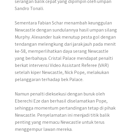
serangan balik cepat yang dipimpin oleh umpan
Sandro Tonali.
Sementara Fabian Schar menambah keunggulan
Newcastle dengan sundulannya hasil umpan silang
Murphy. Alexander Isak menutup pesta gol dengan
tendangan melengkung dari jarak jauh pada menit
ke-58, memperlihatkan daya serang Newcastle
yang berbahaya. Cristal Palace mendapat penalti
berkat intervensi Video Assistant Referee (VAR)
setelah kiper Newcastle, Nick Pope, melakukan
pelanggaran terhadap bek Palace.
Namun penalti dieksekusi dengan buruk oleh
Eberechi Eze dan berhasil diselamatkan Pope,
sehingga momentum pertandingan tetap di pihak
Newcastle. Penyelamatan ini menjadi titik balik
penting yang memacu Newcastle untuk terus
menggempur lawan mereka.