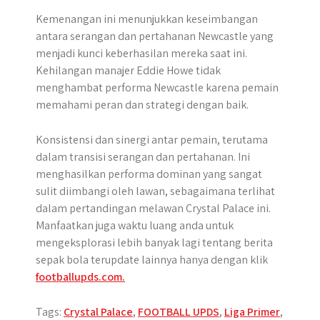
Kemenangan ini menunjukkan keseimbangan
antara serangan dan pertahanan Newcastle yang
menjadi kunci keberhasilan mereka saat ini.
Kehilangan manajer Eddie Howe tidak
menghambat performa Newcastle karena pemain
memahami peran dan strategi dengan baik.
Konsistensi dan sinergi antar pemain, terutama
dalam transisi serangan dan pertahanan. Ini
menghasilkan performa dominan yang sangat
sulit diimbangi oleh lawan, sebagaimana terlihat
dalam pertandingan melawan Crystal Palace ini.
Manfaatkan juga waktu luang anda untuk
mengeksplorasi lebih banyak lagi tentang berita
sepak bola terupdate lainnya hanya dengan klik
footballupds.com.
Tags:
Crystal Palace
,
FOOTBALL UPDS
,
Liga Primer
,