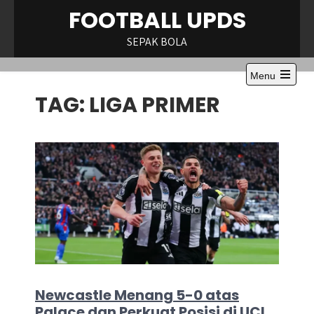
Skip
FOOTBALL UPDS
to
content
SEPAK BOLA
Menu
Open
TAG:
LIGA PRIMER
the
main
menu
Newcastle Menang 5-0 atas
Palace dan Perkuat Posisi di UCL