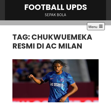
Skip
FOOTBALL UPDS
to
content
SEPAK BOLA
Menu
Open
TAG:
CHUKWUEMEKA
the
main
menu
RESMI DI AC MILAN