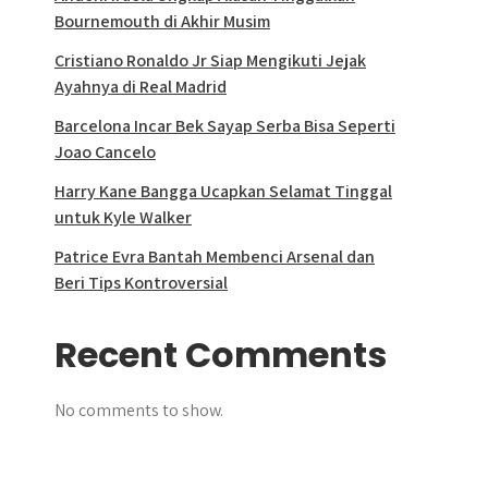
Bournemouth di Akhir Musim
Cristiano Ronaldo Jr Siap Mengikuti Jejak
Ayahnya di Real Madrid
Barcelona Incar Bek Sayap Serba Bisa Seperti
Joao Cancelo
Harry Kane Bangga Ucapkan Selamat Tinggal
untuk Kyle Walker
Patrice Evra Bantah Membenci Arsenal dan
Beri Tips Kontroversial
Recent Comments
No comments to show.