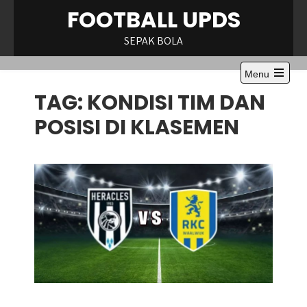
Skip
FOOTBALL UPDS
to
content
SEPAK BOLA
Menu
Open
TAG:
KONDISI TIM DAN
the
main
menu
POSISI DI KLASEMEN