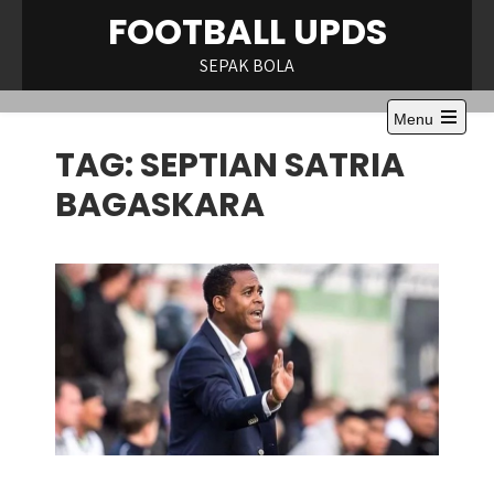
Skip
FOOTBALL UPDS
to
content
SEPAK BOLA
Menu
Open
TAG:
SEPTIAN SATRIA
the
main
menu
BAGASKARA