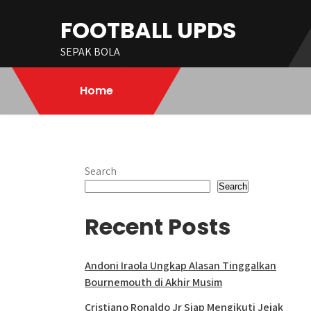
Skip
FOOTBALL UPDS
to
content
SEPAK BOLA
Home
Search
Search
Recent Posts
Andoni Iraola Ungkap Alasan Tinggalkan
Bournemouth di Akhir Musim
Cristiano Ronaldo Jr Siap Mengikuti Jejak