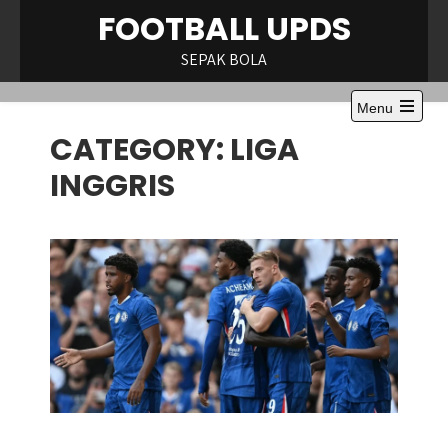
Skip
FOOTBALL UPDS
to
content
SEPAK BOLA
Menu
Open
CATEGORY:
LIGA
the
main
menu
INGGRIS