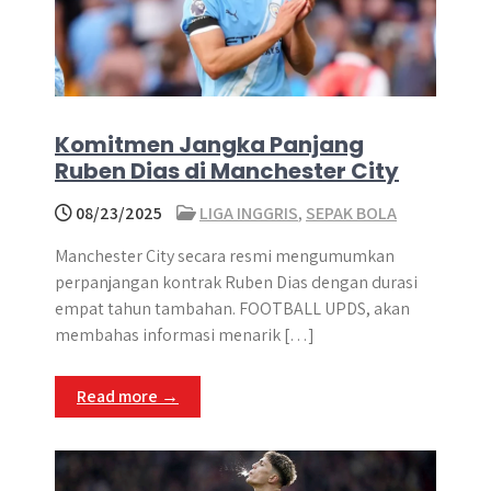
Komitmen Jangka Panjang
Ruben Dias di Manchester City
08/23/2025
LIGA INGGRIS
,
SEPAK BOLA
Manchester City secara resmi mengumumkan
perpanjangan kontrak Ruben Dias dengan durasi
empat tahun tambahan. FOOTBALL UPDS, akan
membahas informasi menarik […]
Read more →