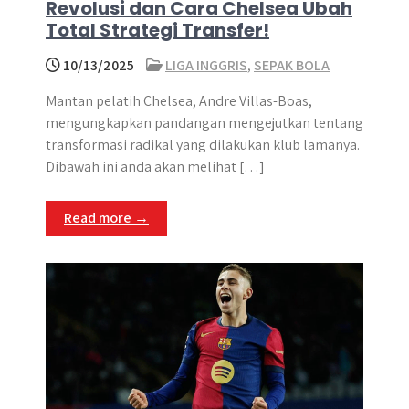
Revolusi dan Cara Chelsea Ubah
Total Strategi Transfer!
10/13/2025
LIGA INGGRIS
,
SEPAK BOLA
Mantan pelatih Chelsea, Andre Villas-Boas,
mengungkapkan pandangan mengejutkan tentang
transformasi radikal yang dilakukan klub lamanya.
Dibawah ini anda akan melihat […]
Read more →