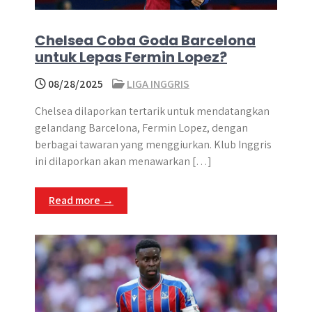
Chelsea Coba Goda Barcelona
untuk Lepas Fermin Lopez?
08/28/2025
LIGA INGGRIS
​Chelsea dilaporkan tertarik untuk mendatangkan
gelandang Barcelona, Fermin Lopez, dengan
berbagai tawaran yang menggiurkan. Klub Inggris
ini dilaporkan akan menawarkan […]
Read more →